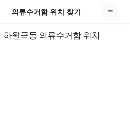
컨
의류수거함 위치 찾기
텐
메
츠
로
뉴
건
하월곡동 의류수거함 위치
너
뛰
기