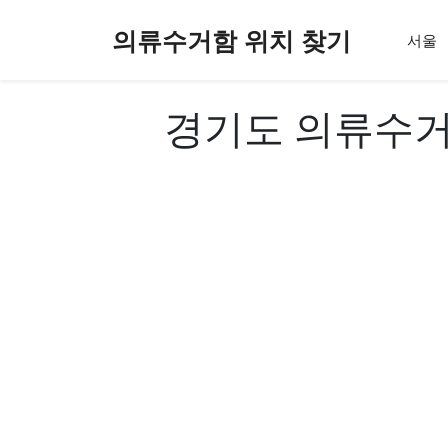
컨
의류수거함 위치 찾기
텐
서울
츠
로
건
경기도 의류수거
너
뛰
기