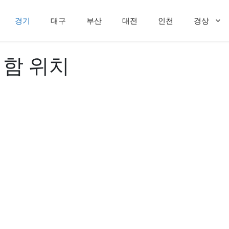
경기
대구
부산
대전
인천
경상
함 위치