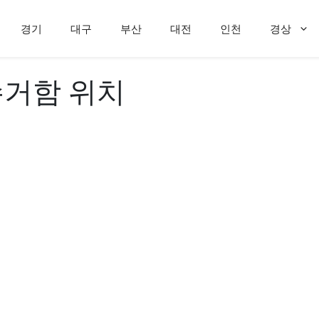
경기
대구
부산
대전
인천
경상
거함 위치