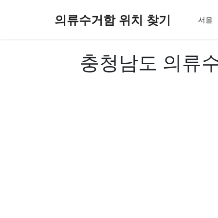
컨
의류수거함 위치 찾기
텐
서울
츠
로
건
충청남도 의류수
너
뛰
기