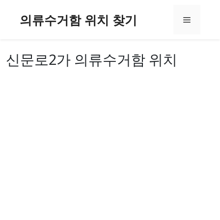
컨
의류수거함 위치 찾기
텐
메
츠
로
뉴
건
신문로2가 의류수거함 위치
너
뛰
기