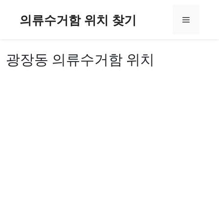
컨
의류수거함 위치 찾기
텐
메
츠
로
뉴
건
광장동 의류수거함 위치
너
뛰
기