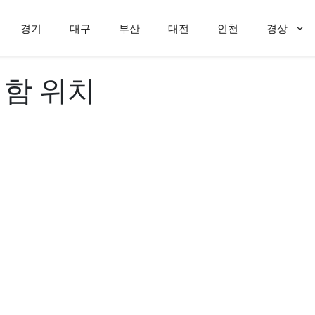
경기
대구
부산
대전
인천
경상
함 위치