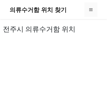
컨
의류수거함 위치 찾기
텐
메
츠
로
뉴
건
전주시 의류수거함 위치
너
뛰
기