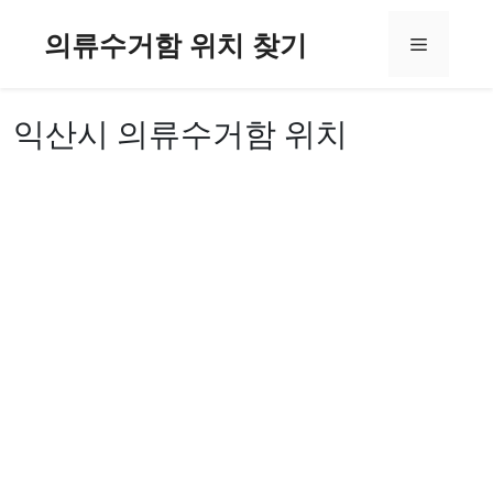
컨
의류수거함 위치 찾기
텐
메
츠
로
뉴
건
익산시 의류수거함 위치
너
뛰
기