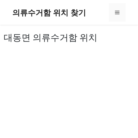
컨
의류수거함 위치 찾기
텐
메
츠
로
뉴
건
대동면 의류수거함 위치
너
뛰
기