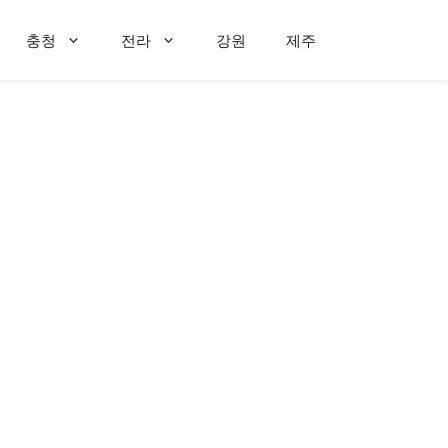
충청
전라
강원
제주