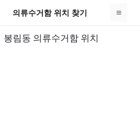
컨
의류수거함 위치 찾기
텐
메
츠
로
뉴
건
봉림동 의류수거함 위치
너
뛰
기