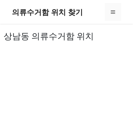
컨
의류수거함 위치 찾기
텐
메
츠
로
뉴
건
상남동 의류수거함 위치
너
뛰
기