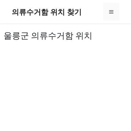
컨
의류수거함 위치 찾기
텐
메
츠
로
뉴
건
울릉군 의류수거함 위치
너
뛰
기