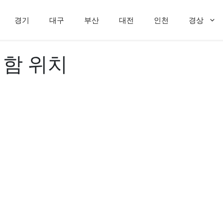
경기
대구
부산
대전
인천
경상
함 위치