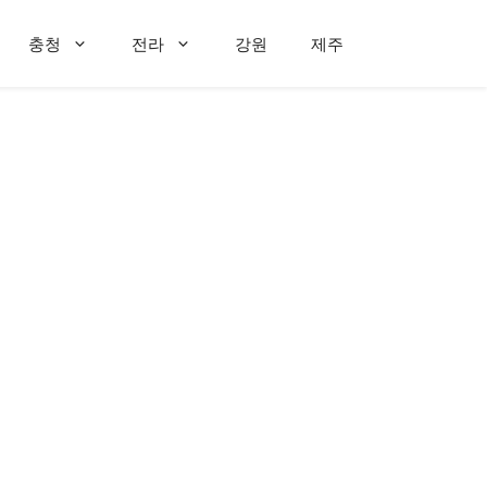
충청
전라
강원
제주