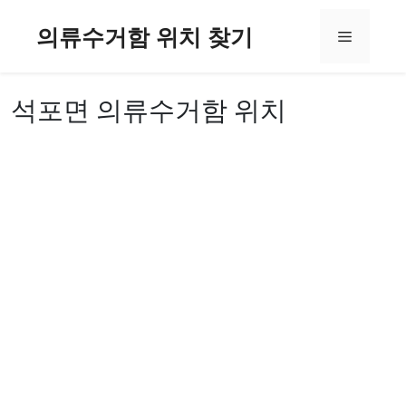
컨
의류수거함 위치 찾기
텐
메
츠
로
뉴
건
석포면 의류수거함 위치
너
뛰
기