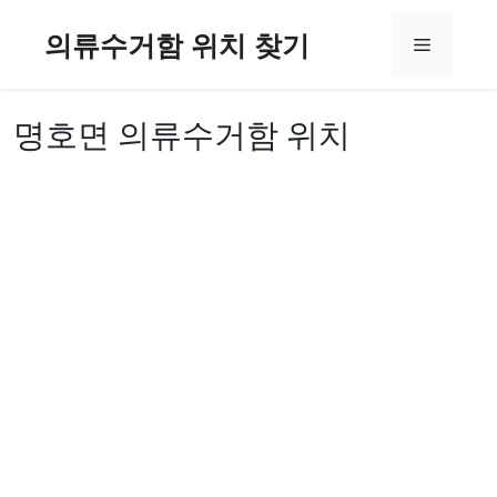
컨
의류수거함 위치 찾기
텐
메
츠
로
뉴
건
명호면 의류수거함 위치
너
뛰
기