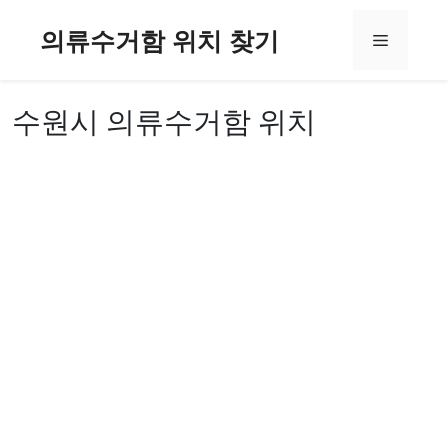
컨
의류수거함 위치 찾기
텐
메
츠
로
뉴
건
수원시 의류수거함 위치
너
뛰
기