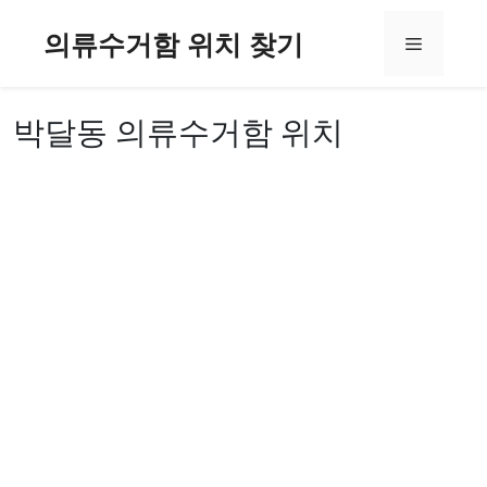
컨
의류수거함 위치 찾기
텐
메
츠
로
뉴
건
박달동 의류수거함 위치
너
뛰
기