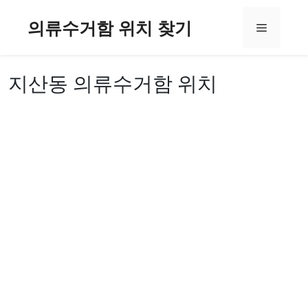
컨
의류수거함 위치 찾기
텐
메
츠
로
뉴
건
지산동 의류수거함 위치
너
뛰
기