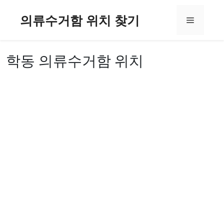
컨
의류수거함 위치 찾기
텐
메
츠
로
뉴
건
학동 의류수거함 위치
너
뛰
기